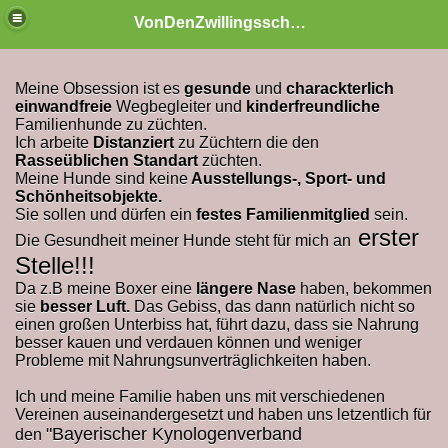
VonDenZwillingsschaetzen
Meine Obsession ist es
gesunde
und
charackterlich
einwandfreie
Wegbegleiter und
kinderfreundliche
Familienhunde zu züchten.
Ich arbeite
Distanziert
zu Züchtern die den
Rasseüblichen Standart
züchten.
Meine Hunde sind keine
Ausstellungs-, Sport- und
Schönheitsobjekte.
Sie sollen und dürfen ein
festes Familienmitglied
sein.
erster
Die Gesundheit meiner Hunde steht für mich an
Stelle!!!
Da z.B meine Boxer eine
längere Nase
haben, bekommen
sie
besser Luft.
Das Gebiss, das dann natürlich nicht so
einen großen Unterbiss hat, führt dazu, dass sie Nahrung
besser kauen und verdauen können und weniger
Probleme mit Nahrungsunverträglichkeiten haben.
Ich und meine Familie haben uns mit verschiedenen
Vereinen auseinandergesetzt und haben uns letzentlich für
"Bayerischer Kynologenverband
den